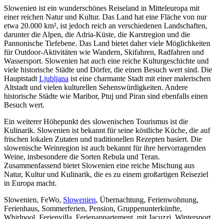
Slowenien ist ein wunderschönes Reiseland in Mitteleuropa mit
einer reichen Natur und Kultur. Das Land hat eine Fläche von nur
etwa 20.000 km², ist jedoch reich an verschiedenen Landschaften,
darunter die Alpen, die Adria-Küste, die Karstregion und die
Pannonische Tiefebene. Das Land bietet daher viele Möglichkeiten
für Outdoor-Aktivitäten wie Wandern, Skifahren, Radfahren und
Wassersport. Slowenien hat auch eine reiche Kulturgeschichte und
viele historische Städte und Dörfer, die einen Besuch wert sind. Die
Hauptstadt
Ljubljana
ist eine charmante Stadt mit einer malerischen
Altstadt und vielen kulturellen Sehenswürdigkeiten. Andere
historische Städte wie Maribor, Ptuj und Piran sind ebenfalls einen
Besuch wert.
Ein weiterer Höhepunkt des slowenischen Tourismus ist die
Kulinarik. Slowenien ist bekannt für seine köstliche Küche, die auf
frischen lokalen Zutaten und traditionellen Rezepten basiert. Die
slowenische Weinregion ist auch bekannt für ihre hervorragenden
Weine, insbesondere die Sorten Rebula und Teran.
Zusammenfassend bietet Slowenien eine reiche Mischung aus
Natur, Kultur und Kulinarik, die es zu einem großartigen Reiseziel
in Europa macht.
Slowenien, FeWo,
Slowenien
, Übernachtung, Ferienwohnung,
Ferienhaus, Sommerferien, Pension, Gruppenunterkünfte,
Whirlpool, Ferienvilla, Ferienappartement, mit Jacuzzi, Wintersport,