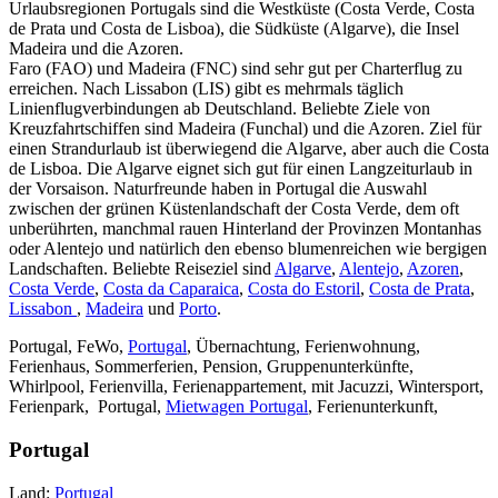
Urlaubsregionen Portugals sind die Westküste (Costa Verde, Costa
de Prata und Costa de Lisboa), die Südküste (Algarve), die Insel
Madeira und die Azoren.
Faro (FAO) und Madeira (FNC) sind sehr gut per Charterflug zu
erreichen. Nach Lissabon (LIS) gibt es mehrmals täglich
Linienflugverbindungen ab Deutschland. Beliebte Ziele von
Kreuzfahrtschiffen sind Madeira (Funchal) und die Azoren. Ziel für
einen Strandurlaub ist überwiegend die Algarve, aber auch die Costa
de Lisboa. Die Algarve eignet sich gut für einen Langzeiturlaub in
der Vorsaison. Naturfreunde haben in Portugal die Auswahl
zwischen der grünen Küstenlandschaft der Costa Verde, dem oft
unberührten, manchmal rauen Hinterland der Provinzen Montanhas
oder Alentejo und natürlich den ebenso blumenreichen wie bergigen
Landschaften. Beliebte Reiseziel sind
Algarve
,
Alentejo
,
Azoren
,
Costa Verde
,
Costa da Caparaica
,
Costa do Estoril
,
Costa de Prata
,
Lissabon
,
Madeira
und
Porto
.
Portugal, FeWo,
Portugal
, Übernachtung, Ferienwohnung,
Ferienhaus, Sommerferien, Pension, Gruppenunterkünfte,
Whirlpool, Ferienvilla, Ferienappartement, mit Jacuzzi, Wintersport,
Ferienpark, Portugal,
Mietwagen Portugal
, Ferienunterkunft,
Portugal
Land:
Portugal