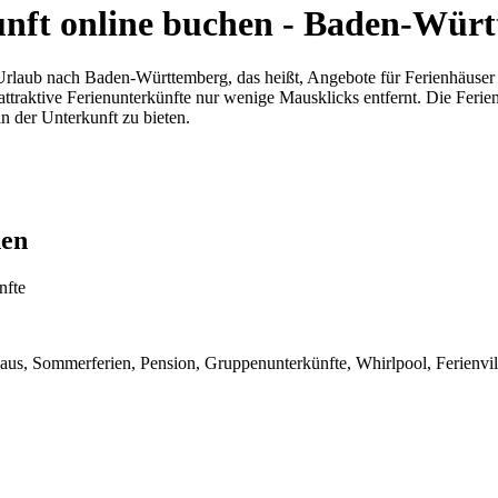
kunft online buchen - Baden-Wür
n Urlaub nach Baden-Württemberg, das heißt, Angebote für Ferienhäus
d attraktive Ferienunterkünfte nur wenige Mausklicks entfernt. Die Fer
n der Unterkunft zu bieten.
hen
nfte
s, Sommerferien, Pension, Gruppenunterkünfte, Whirlpool, Ferienvilla